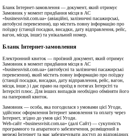
Бланк Інтернет-замовлення — документ, який отримує
Замовник у момент придбання місця в АС
«businessvisit.com.ua» (авіаційні, залізничні пасажирські,
автобусні перевезення), що містить повну інформацію про
поїздку (станції посадки, висадки, дату відправлення, рейс,
вагон, місця, інше) та унікальний номер.
Бланк Інтернет-замовлення
Електронний квиток — проїзний документ, який отримує
Замовник в момент придбання місця в АС
«businessvisit.com.ua» (автобусні та залізничні пасажирські
перевезення), який містить повну інформацію про поїздку
(станції посадки, висадки, дату відправлення, рейс, вагон,
місця, інше.) і дає право на проїзд в потягах Інтерсіті та
Інтерсіті плюс. Для інших випадків необхідно обміняти його
на паперовий квиток.
Замовник — особа, яка погодилася з умовами цієї Угоди,
здійснює оформлення Інтернет замовлення та оплату через
Інтернет, згідно до умов цієї Угоди.
Web-сайт «businessvisit.com.ua» (далі Сайт) — сукупність
програмного та апаратного забезпечення, розміщений в
мережі Інтернет та має забезпечувати доступ до відповідних