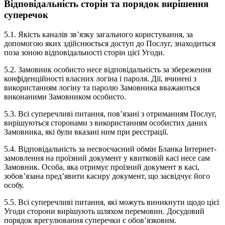
Відповідальність сторін та порядок вирішення
суперечок
5.1. Якість каналів зв’язку загального користування, за
допомогою яких здійснюється доступ до Послуг, знаходиться
поза зоною відповідальності сторін цієї Угоди.
5.2. Замовник особисто несе відповідальність за збереження
конфіденційності власних логіна і пароля. Дії, вчинені з
використанням логіну та паролю Замовника вважаються
виконаними Замовником особисто.
5.3. Всі суперечливі питання, пов’язані з отриманням Послуг,
вирішуються сторонами з використанням особистих даних
Замовника, які були вказані ним при реєстрації.
5.4. Відповідальність за несвоєчасний обмін Бланка Інтернет-
замовлення на проїзний документ у квитковій касі несе сам
Замовник. Особа, яка отримує проїзний документ в касі,
зобов’язана пред’явити касиру документ, що засвідчує його
особу.
5.5. Всі суперечливі питання, які можуть виникнути щодо цієї
Угоди сторони вирішують шляхом перемовин. Досудовий
порядок врегулювання суперечки є обов’язковим.