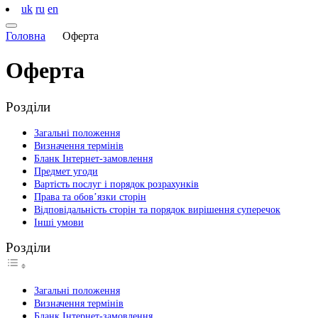
uk
ru
en
Головна
Оферта
Оферта
Розділи
Загальні положення
Визначення термінів
Бланк Інтернет-замовлення
Предмет угоди
Вартість послуг і порядок розрахунків
Права та обов’язки сторін
Відповідальність сторін та порядок вирішення суперечок
Інші умови
Розділи
Загальні положення
Визначення термінів
Бланк Інтернет-замовлення