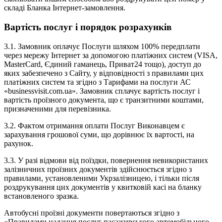
складі Бланка Інтернет-замовлення.
Вартість послуг і порядок розрахунків
3.1. Замовник оплачує Послуги шляхом 100% передплати
через мережу Інтернет за допомогою платіжних систем (VISA,
MasterCard, Єдиний гаманець, Приват24 тощо), доступ до
яких забезпечено з Сайту, у відповідності з правилами цих
платіжних систем та згідно з Тарифами на послуги АС
«businessvisit.com.ua». Замовник сплачує вартість послуг і
вартість проїзного документа, що є транзитними коштами,
призначеними для перевізника.
3.2. Фактом отримання оплати Послуг Виконавцем є
зарахування грошової суми, що дорівнює їх вартості, на
рахунок.
3.3. У разі відмови від поїздки, повернення невикористаних
залізничних проїзних документів здійснюється згідно з
правилами, установленими Укрзалізницею, і тільки після
роздрукування цих документів у квитковій касі на бланку
встановленого зразка.
Автобусні проїзні документи повертаються згідно з
«Правилами надання послуг пасажирського автомобільного