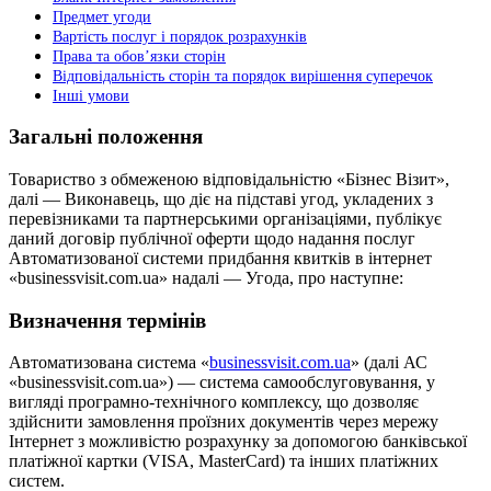
Предмет угоди
Вартість послуг і порядок розрахунків
Права та обов’язки сторін
Відповідальність сторін та порядок вирішення суперечок
Інші умови
Загальні положення
Товариство з обмеженою відповідальністю «Бізнес Візит»,
далі — Виконавець, що діє на підставі угод, укладених з
перевізниками та партнерськими організаціями, публікує
даний договір публічної оферти щодо надання послуг
Автоматизованої системи придбання квитків в інтернет
«businessvisit.com.ua» надалі — Угода, про наступне:
Визначення термінів
Автоматизована система «
businessvisit.com.ua
» (далі АС
«businessvisit.com.ua») — система самообслуговування, у
вигляді програмно-технічного комплексу, що дозволяє
здійснити замовлення проїзних документів через мережу
Інтернет з можливістю розрахунку за допомогою банківської
платіжної картки (VISA, MasterCard) та інших платіжних
систем.