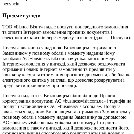
ресурсів.
Предмет угоди
ТОВ «Бізнес Візит» надає послуги попереднього замовлення
та оплати Інтернет-замовлення проїзних документів і
електронних квитків через мережу Інтернет (далі — Послуги).
Послуга вважається наданою Виконавцем і отриманою
Замовником у повному обсязі з моменту надання йому
засобами АС «businessvisit.com.ua» унікального номеру
Інтернет-замовлення у вигляді, який дозволяє роздрукувати
отриманий бланк Інтернет-замовлення та пред’явити у
квиткову касу, для отримання проїзного документа, або бланка
електронного квитка у вигляді, що дозволяє роздрукувати і
пред’явити провіднику при посадці.
Послуги надаються Виконавцем відповідно до Правил
користування послугами АС «businessvisit.com.ua» і тарифів на
послуги встановлених АС «businessvisit.com.ua». Послуга
вважається наданою Виконавцем та отриманою Замовником у
повному обсязі з моменту надання Замовнику за допомогою
АС «businessvisit.com.ua» унікального номеру Інтернет-
замовлення в такому вигляді, який дозволяє переписати його,
скопіювати іншим способом або роздрукувати цей номер у