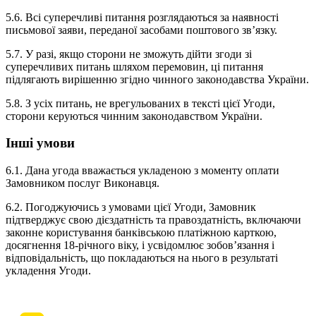
5.6. Всі суперечливі питання розглядаються за наявності
письмової заяви, переданої засобами поштового зв’язку.
5.7. У разі, якщо сторони не зможуть дійти згоди зі
суперечливих питань шляхом перемовин, ці питання
підлягають вирішенню згідно чинного законодавства України.
5.8. З усіх питань, не врегульованих в тексті цієї Угоди,
сторони керуються чинним законодавством України.
Інші умови
6.1. Дана угода вважається укладеною з моменту оплати
Замовником послуг Виконавця.
6.2. Погоджуючись з умовами цієї Угоди, Замовник
підтверджує свою дієздатність та правоздатність, включаючи
законне користування банківською платіжною карткою,
досягнення 18-річного віку, і усвідомлює зобов’язання і
відповідальність, що покладаються на нього в результаті
укладення Угоди.