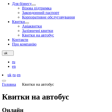
Для бізнесу
Візова підтримка
Закордонний паспорт
Корпоративне обслуговування
Квитки
Авіаквитки
Залізничні квитки
Квитки на автобус
Контакти
Про компанію
uk
ru
en
uk
ru
en
Головна
Квитки на автобус
Квитки на
автобус
Онлайн