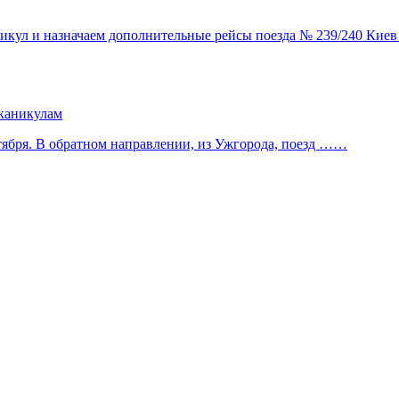
икул и назначаем дополнительные рейсы поезда № 239/240 Кие
 каникулам
тября. В обратном направлении, из Ужгорода, поезд ……