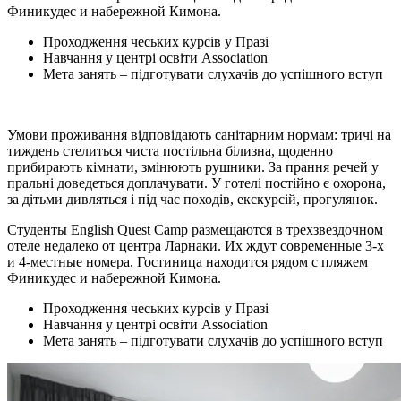
Финикудес и набережной Кимона.
Проходження чеських курсів у Празі
Навчання у центрі освіти Association
Мета занять – підготувати слухачів до успішного вступ
Умови проживання відповідають санітарним нормам: тричі на
тиждень стелиться чиста постільна білизна, щоденно
прибирають кімнати, змінюють рушники. За прання речей у
пральні доведеться доплачувати. У готелі постійно є охорона,
за дітьми дивляться і під час походів, екскурсій, прогулянок.
Студенты English Quest Camp размещаются в трехзвездочном
отеле недалеко от центра Ларнаки. Их ждут современные 3-х
и 4-местные номера. Гостиница находится рядом с пляжем
Финикудес и набережной Кимона.
Проходження чеських курсів у Празі
Навчання у центрі освіти Association
Мета занять – підготувати слухачів до успішного вступ