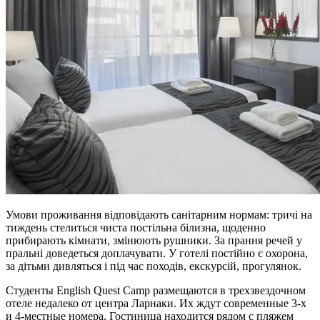
Умови проживання відповідають санітарним нормам: тричі на
тиждень стелиться чиста постільна білизна, щоденно
прибирають кімнати, змінюють рушники. За прання речей у
пральні доведеться доплачувати. У готелі постійно є охорона,
за дітьми дивляться і під час походів, екскурсій, прогулянок.
Студенты English Quest Camp размещаются в трехзвездочном
отеле недалеко от центра Ларнаки. Их ждут современные 3-х
и 4-местные номера. Гостиница находится рядом с пляжем