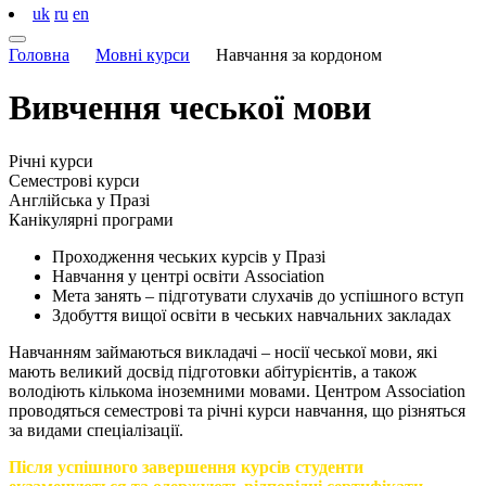
uk
ru
en
Головна
Мовні курси
Навчання за кордоном
Вивчення
чеської
мови
Річні курси
Семестрові курси
Англійська у Празі
Канікулярні програми
Проходження чеських курсів у Празі
Навчання у центрі освіти Association
Мета занять – підготувати слухачів до успішного вступ
Здобуття вищої освіти в чеських навчальних закладах
Навчанням займаються викладачі – носії чеської мови, які
мають великий досвід підготовки абітурієнтів, а також
володіють кількома іноземними мовами. Центром Association
проводяться семестрові та річні курси навчання, що різняться
за видами спеціалізації.
Після успішного завершення курсів студенти