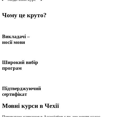
Чому це
круто
?
Викладачі –
носії мови
Широкий вибір
програм
Підтверджуючий
сертифікат
Мовні курси в
Чехії
Перевагою навчання в Association є те, що центр надає