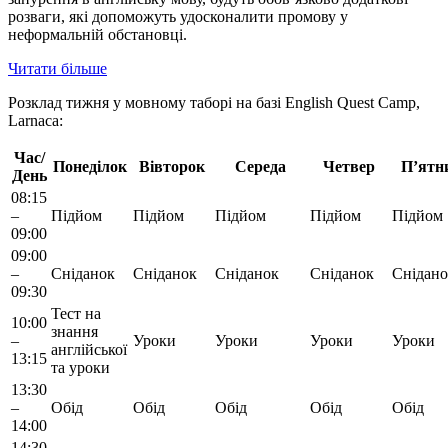
розваги, які допоможуть удосконалити промову у
неформальній обстановці.
Читати більше
Розклад тижня у мовному таборі на базі English Quest Camp,
Larnaca:
Час/
Понеділок
Вівторок
Середа
Четвер
П’ятн
День
08:15
–
Підйом
Підйом
Підйом
Підйом
Підйом
09:00
09:00
–
Сніданок
Сніданок
Сніданок
Сніданок
Снідано
09:30
Тест на
10:00
знання
–
Уроки
Уроки
Уроки
Уроки
англійської
13:15
та уроки
13:30
–
Обід
Обід
Обід
Обід
Обід
14:00
14:30