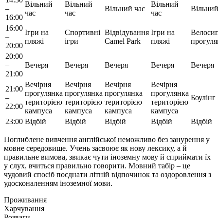
Вільний
Вільний
Вільний
–
Вільний час
Вільний
час
час
час
16:00
16:00
Ігри на
Спортивні
Відвідування
Ігри на
Велосип
–
пляжі
ігри
Camel Park
пляжі
прогуля
20:00
20:00
–
Вечеря
Вечеря
Вечеря
Вечеря
Вечеря
21:00
Вечірня
Вечірня
Вечірня
Вечірня
21:00
прогулянка
прогулянка
прогулянка
прогулянка
–
Боулінг
територією
територією
територією
територією
22:00
кампуса
кампуса
кампуса
кампуса
23:00
Відбій
Відбій
Відбій
Відбій
Відбій
Поглиблене вивчення англійської неможливо без занурення у
мовне середовище. Учень засвоює як нову лексику, а й
правильне вимова, звикає чути іноземну мову й сприймати їх
у слух, вчиться правильно говорити. Мовний табір – це
чудовий спосіб поєднати літній відпочинок та оздоровлення з
удосконаленням іноземної мови.
Проживання
Харчування
Розваги