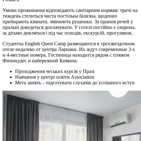
Умови проживання відповідають санітарним нормам: тричі на
тиждень стелиться чиста постільна білизна, щоденно
прибирають кімнати, змінюють рушники. За прання речей у
пральні доведеться доплачувати. У готелі постійно є охорона,
за дітьми дивляться і під час походів, екскурсій, прогулянок.
Студенты English Quest Camp размещаются в трехзвездочном
отеле недалеко от центра Ларнаки. Их ждут современные 3-х
и 4-местные номера. Гостиница находится рядом с пляжем
Финикудес и набережной Кимона.
Проходження чеських курсів у Празі
Навчання у центрі освіти Association
Мета занять – підготувати слухачів до успішного вступ