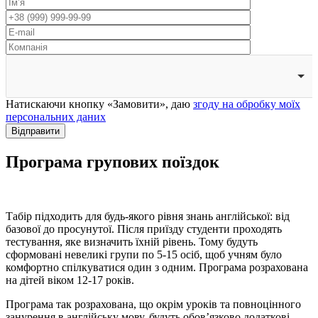
Натискаючи кнопку «Замовити», даю
згоду на обробку моїх
персональних даних
Відправити
Програма
групових поїздок
Табір підходить для будь-якого рівня знань англійської: від
базової до просунутої. Після приїзду студенти проходять
тестування, яке визначить їхній рівень. Тому будуть
сформовані невеликі групи по 5-15 осіб, щоб учням було
комфортно спілкуватися один з одним. Програма розрахована
на дітей віком 12-17 років.
Програма так розрахована, що окрім уроків та повноцінного
занурення в англійську мову, будуть обов’язково додаткові