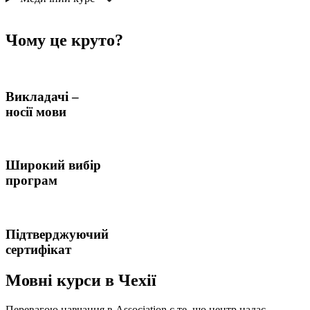
Чому це
круто
?
Викладачі –
носії мови
Широкий вибір
програм
Підтверджуючий
сертифікат
Мовні курси в
Чехії
Перевагою навчання в Association є те, що центр надає