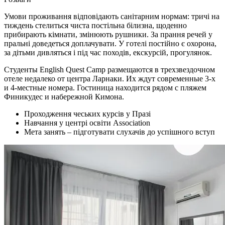
Умови проживання відповідають санітарним нормам: тричі на
тиждень стелиться чиста постільна білизна, щоденно
прибирають кімнати, змінюють рушники. За прання речей у
пральні доведеться доплачувати. У готелі постійно є охорона,
за дітьми дивляться і під час походів, екскурсій, прогулянок.
Студенты English Quest Camp размещаются в трехзвездочном
отеле недалеко от центра Ларнаки. Их ждут современные 3-х
и 4-местные номера. Гостиница находится рядом с пляжем
Финикудес и набережной Кимона.
Проходження чеських курсів у Празі
Навчання у центрі освіти Association
Мета занять – підготувати слухачів до успішного вступ