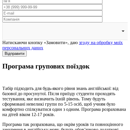
Натискаючи кнопку «Замовити», даю
згоду на обробку моїх
персональних даних
Відправити
Програма
групових поїздок
Табір підходить для будь-якого рівня знань англійської: від
базової до просунутої. Після приїзду студенти проходять
тестування, яке визначить їхній рівень. Тому будуть
сформовані невеликі групи по 5-15 осіб, щоб учням було
комфортно спілкуватися один з одним. Програма розрахована
на дітей віком 12-17 років.
Програма так розрахована, що окрім уроків та повноцінного
занурення в англійську мову, будуть обов’язково додаткові