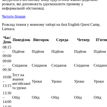
розваги, які допоможуть удосконалити промову у
неформальній обстановці.
Читати більше
Розклад тижня у мовному таборі на базі English Quest Camp,
Larnaca:
Час/
Понеділок
Вівторок
Середа
Четвер
П’ятн
День
08:15
–
Підйом
Підйом
Підйом
Підйом
Підйом
09:00
09:00
–
Сніданок
Сніданок
Сніданок
Сніданок
Снідано
09:30
Тест на
10:00
знання
–
Уроки
Уроки
Уроки
Уроки
англійської
13:15
та уроки
13:30
–
Обід
Обід
Обід
Обід
Обід
14:00
14:30