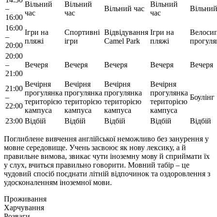
Вільний
Вільний
Вільний
–
Вільний час
Вільний
час
час
час
16:00
16:00
Ігри на
Спортивні
Відвідування
Ігри на
Велосип
–
пляжі
ігри
Camel Park
пляжі
прогуля
20:00
20:00
–
Вечеря
Вечеря
Вечеря
Вечеря
Вечеря
21:00
Вечірня
Вечірня
Вечірня
Вечірня
21:00
прогулянка
прогулянка
прогулянка
прогулянка
–
Боулінг
територією
територією
територією
територією
22:00
кампуса
кампуса
кампуса
кампуса
23:00
Відбій
Відбій
Відбій
Відбій
Відбій
Поглиблене вивчення англійської неможливо без занурення у
мовне середовище. Учень засвоює як нову лексику, а й
правильне вимова, звикає чути іноземну мову й сприймати їх
у слух, вчиться правильно говорити. Мовний табір – це
чудовий спосіб поєднати літній відпочинок та оздоровлення з
удосконаленням іноземної мови.
Проживання
Харчування
Розваги