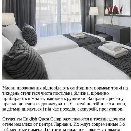
Умови проживання відповідають санітарним нормам: тричі на
тиждень стелиться чиста постільна білизна, щоденно
прибирають кімнати, змінюють рушники. За прання речей у
пральні доведеться доплачувати. У готелі постійно є охорона,
за дітьми дивляться і під час походів, екскурсій, прогулянок.
Студенты English Quest Camp размещаются в трехзвездочном
отеле недалеко от центра Ларнаки. Их ждут современные 3-х
и 4-местные номера. Гостиница находится рядом с пляжем