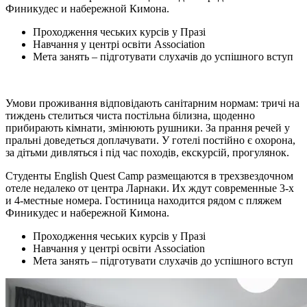
Финикудес и набережной Кимона.
Проходження чеських курсів у Празі
Навчання у центрі освіти Association
Мета занять – підготувати слухачів до успішного вступ
Умови проживання відповідають санітарним нормам: тричі на
тиждень стелиться чиста постільна білизна, щоденно
прибирають кімнати, змінюють рушники. За прання речей у
пральні доведеться доплачувати. У готелі постійно є охорона,
за дітьми дивляться і під час походів, екскурсій, прогулянок.
Студенты English Quest Camp размещаются в трехзвездочном
отеле недалеко от центра Ларнаки. Их ждут современные 3-х
и 4-местные номера. Гостиница находится рядом с пляжем
Финикудес и набережной Кимона.
Проходження чеських курсів у Празі
Навчання у центрі освіти Association
Мета занять – підготувати слухачів до успішного вступ