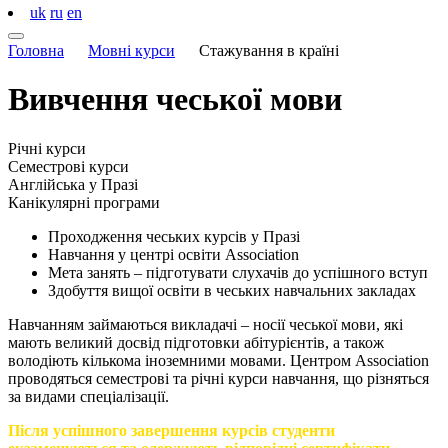
uk
ru
en
Головна
Мовні курси
Стажування в країні
Вивчення
чеської
мови
Річні курси
Семестрові курси
Англійська у Празі
Канікулярні програми
Проходження чеських курсів у Празі
Навчання у центрі освіти Association
Мета занять – підготувати слухачів до успішного вступ
Здобуття вищої освіти в чеських навчальних закладах
Навчанням займаються викладачі – носії чеської мови, які
мають великий досвід підготовки абітурієнтів, а також
володіють кількома іноземними мовами. Центром Association
проводяться семестрові та річні курси навчання, що різняться
за видами спеціалізації.
Після успішного завершення курсів студенти