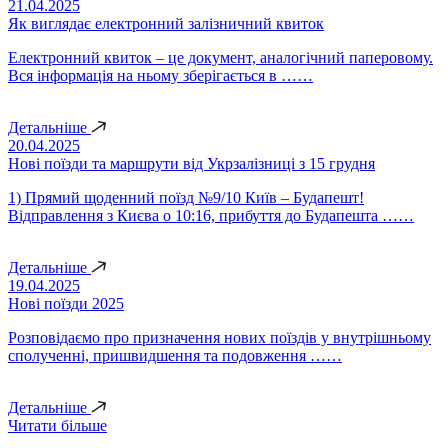
21.04.2025
Як виглядає електронний залізничний квиток
Електронний квиток – це документ, аналогічний паперовому.
Вся інформація на ньому зберігається в ……
Детальніше
20.04.2025
Нові поїзди та маршрути від Укрзалізниці з 15 грудня
1) Прямий щоденний поїзд №9/10 Київ – Будапешт!
Відправлення з Києва о 10:16, прибуття до Будапешта ……
Детальніше
19.04.2025
Нові поїзди 2025
Розповідаємо про призначення нових поїздів у внутрішньому
сполученні, пришвидшення та подовження ……
Детальніше
Читати більше